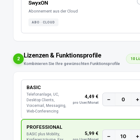
SwyxON
Abonnement aus der Cloud
ABO · CLOUD
Lizenzen & Funktionsprofile
2
10 L
Kombinieren Sie Ihre gewünschten Funktionsprofile
BASIC
Telefonanlage, UC,
4,49 €
−
+
Desktop Clients,
pro User/Monat
Voicemail, Messaging,
Web-Conferencing
PROFESSIONAL
5,99 €
BASIC plus Mobility,
−
+
Konferenzräume, Fax,
pro User/Monat