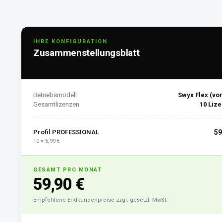
IHRE KONFIGURATION
Zusammenstellungsblatt
Betriebsmodell
Swyx Flex (vor
Gesamtlizenzen
10 Liz
Profil PROFESSIONAL
59
10 × 5,99 €
GESAMT PRO MONAT
59,90 €
Empfohlene Endkundenpreise zzgl. gesetzl. MwSt.